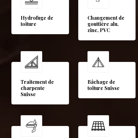
Hydrofuge de
Changement de
toiture
gouttière alu,
zinc, PVC
Traitement de
Bâchage de
charpente
toiture Suisse
Suisse