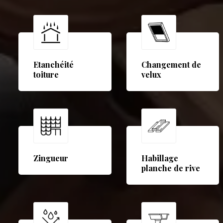
Etanchéité
Changement de
toiture
velux
Zingueur
Habillage
planche de rive