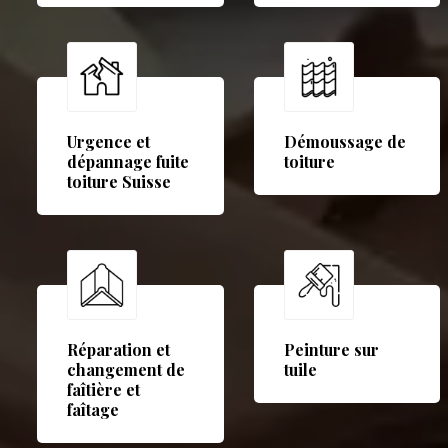
Urgence et
Démoussage de
dépannage fuite
toiture
toiture Suisse
Réparation et
Peinture sur
changement de
tuile
faîtière et
faîtage