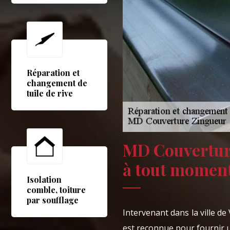
Réparation et
changement de
tuile de rive
MD Couverture
à tout momen
Isolation
comble, toiture
par soufflage
Intervenant dans la ville 
est reconnue pour fournir u