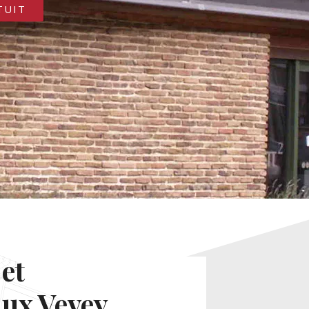
TUIT
et
ux Vevey