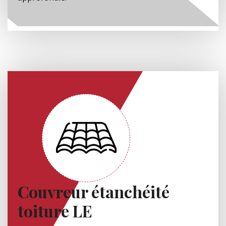
Couvreur étanchéité
toiture LE