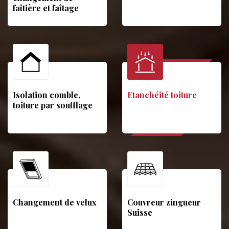
faîtière et faîtage
Isolation comble,
Etanchéité toiture
toiture par soufflage
Changement de velux
Couvreur zingueur
Suisse