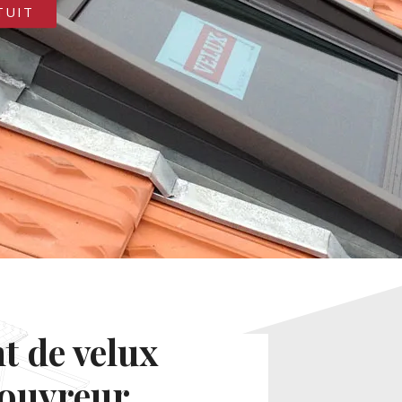
TUIT
 de velux
couvreur