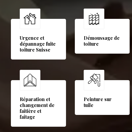
Urgence et
Démoussage de
dépannage fuite
toiture
toiture Suisse
Réparation et
Peinture sur
changement de
tuile
faîtière et
faîtage