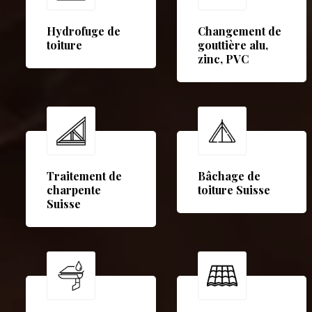
Hydrofuge de
Changement de
toiture
gouttière alu,
zinc, PVC
Traitement de
Bâchage de
charpente
toiture Suisse
Suisse