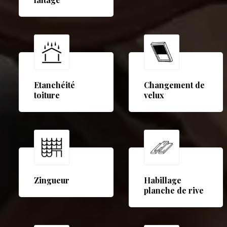
Etanchéité
Changement de
toiture
velux
Zingueur
Habillage
planche de rive