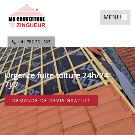
MENU
+41 782 331 305
Urgence fuite toiture 24h/24
7j/7
DEMANDE DE DEVIS GRATUIT