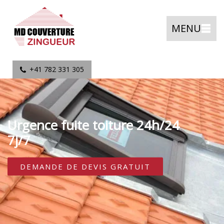
MENU
+41 782 331 305
Urgence fuite toiture 24h/24
7j/7
DEMANDE DE DEVIS GRATUIT