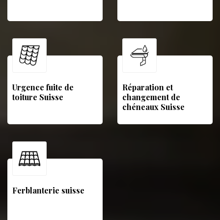
Urgence fuite de
Réparation et
toiture Suisse
changement de
chéneaux Suisse
Ferblanterie suisse