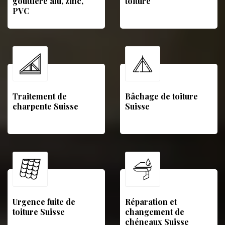
gouttière alu, zinc,
toiture
PVC
Traitement de
Bâchage de toiture
charpente Suisse
Suisse
Urgence fuite de
Réparation et
toiture Suisse
changement de
chéneaux Suisse