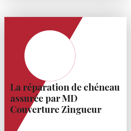
La réparation de chéneau
assurée par MD
Couverture Zingueur