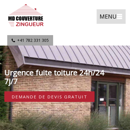
MENU
+41 782 331 305
Urgence fuite toiture 24h/24
7j/7
DEMANDE DE DEVIS GRATUIT