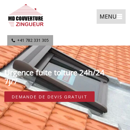
MENU
+41 782 331 305
Urgence fuite toiture 24h/24
7j/7
DEMANDE DE DEVIS GRATUIT