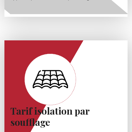
Tarif isolation par
soufflage