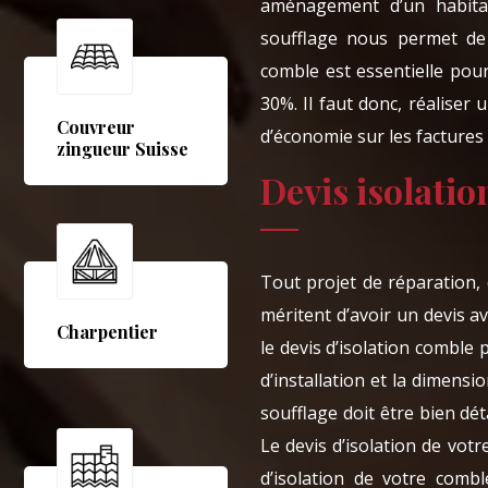
aménagement d’un habitat
soufflage nous permet de 
comble est essentielle pou
30%. Il faut donc, réaliser
Couvreur
d’économie sur les factures d
zingueur Suisse
Devis isolatio
Tout projet de réparation, d
méritent d’avoir un devis av
Charpentier
le devis d’isolation comble
d’installation et la dimensi
soufflage doit être bien déta
Le devis d’isolation de votr
d’isolation de votre comb