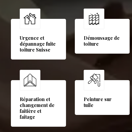
Urgence et
Démoussage de
dépannage fuite
toiture
toiture Suisse
Réparation et
Peinture sur
changement de
tuile
faîtière et
faîtage