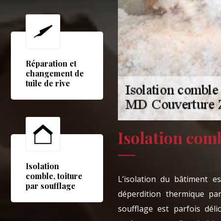
Réparation et
changement de
tuile de rive
Isolation comb
Isolation
comble, toiture
L’isolation du bâtiment e
par soufflage
déperdition thermique par
soufflage est parfois déli