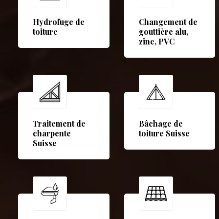
Hydrofuge de
Changement de
toiture
gouttière alu,
zinc, PVC
Traitement de
Bâchage de
charpente
toiture Suisse
Suisse