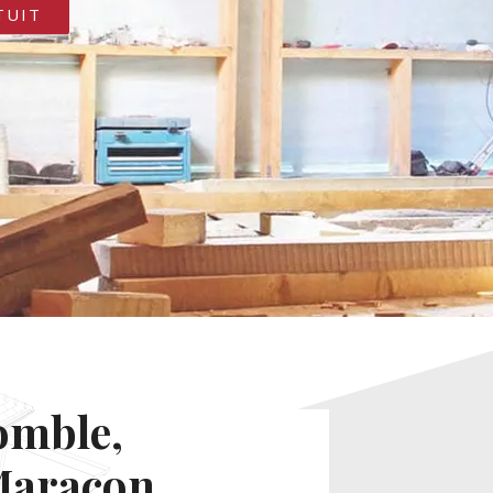
TUIT
omble,
 Maracon