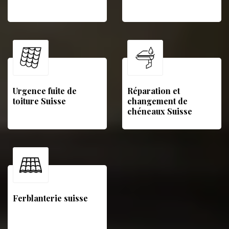
Urgence fuite de
Réparation et
toiture Suisse
changement de
chéneaux Suisse
Ferblanterie suisse