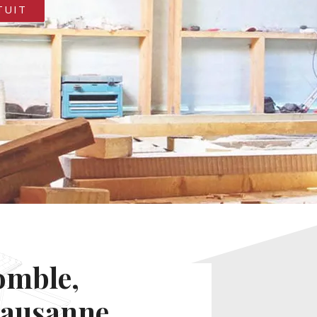
TUIT
omble,
 Lausanne