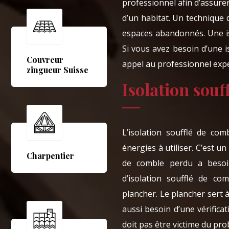
professionnel afin d’assur
d’un habitat. Un technique 
espaces abandonnés. Une is
Si vous avez besoin d’une i
Couvreur
appel au professionnel expe
zingueur Suisse
Isolation souf
L’isolation soufflé de co
énergies à utiliser. C’est un
Charpentier
de comble perdu a besoin 
d’isolation soufflé de co
plancher. Le plancher sert à
aussi besoin d’une vérifica
doit pas être victime du prob