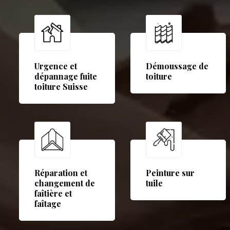
Urgence et
Démoussage de
dépannage fuite
toiture
toiture Suisse
Réparation et
Peinture sur
changement de
tuile
faîtière et
faîtage