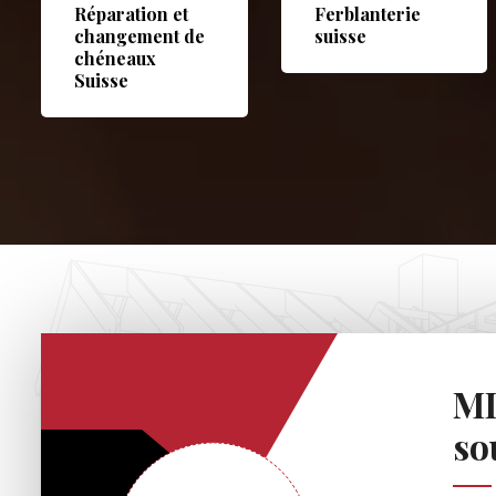
Réparation et
Ferblanterie
changement de
suisse
chéneaux
Suisse
MD
so