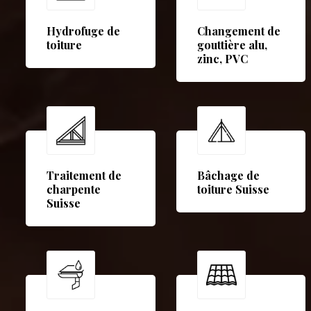
Hydrofuge de
Changement de
toiture
gouttière alu,
zinc, PVC
Traitement de
Bâchage de
charpente
toiture Suisse
Suisse