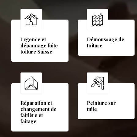
Urgence et
Démoussage de
dépannage fuite
toiture
toiture Suisse
Réparation et
Peinture sur
changement de
tuile
faîtière et
faîtage