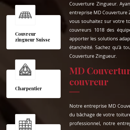
Couverture Zingueur. Ayant
entreprise MD Couverture Z
vous souhaitez sur votre to
couvreurs 1018 des équip
Couvreur
apporter les solutions ada
zingueur Suisse
étanchéité. Sachez qu’à to
Couverture Zingueur.
MD Couverture
couvreur
Charpentier
Notre entreprise MD Couver
du bâchage de votre toitur
professionnel, notre entr