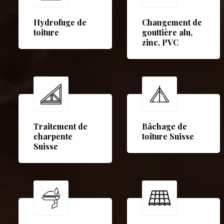
Hydrofuge de
Changement de
toiture
gouttière alu,
zinc, PVC
Traitement de
Bâchage de
charpente
toiture Suisse
Suisse