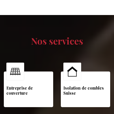
Nos services
Entreprise de
Isolation de combles
couverture
Suisse