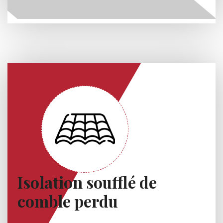
Isolation soufflé de
comble perdu