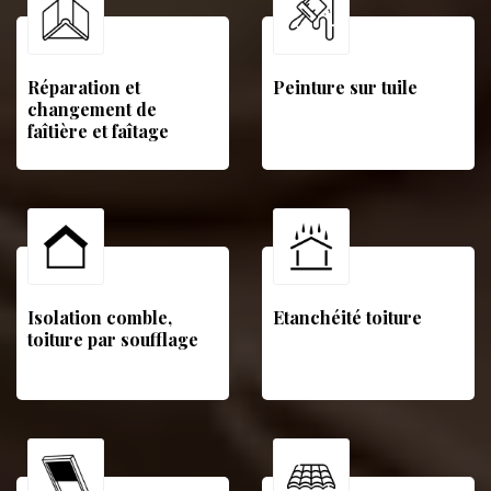
Réparation et
Peinture sur tuile
changement de
faîtière et faîtage
Isolation comble,
Etanchéité toiture
toiture par soufflage