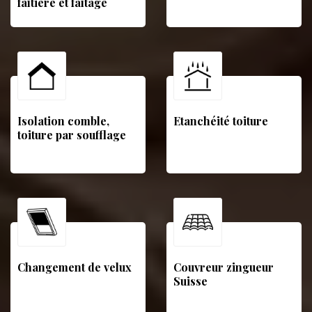
faîtière et faîtage
Isolation comble,
Etanchéité toiture
toiture par soufflage
Changement de velux
Couvreur zingueur
Suisse