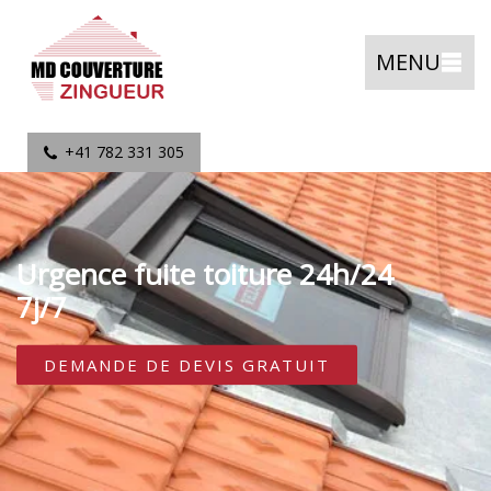
MENU
+41 782 331 305
Urgence fuite toiture 24h/24
7j/7
DEMANDE DE DEVIS GRATUIT