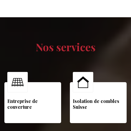
Nos services
Entreprise de
Isolation de combles
couverture
Suisse