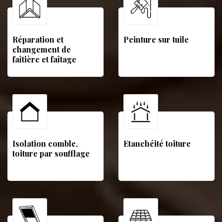
Réparation et
Peinture sur tuile
changement de
faîtière et faîtage
Isolation comble,
Etanchéité toiture
toiture par soufflage