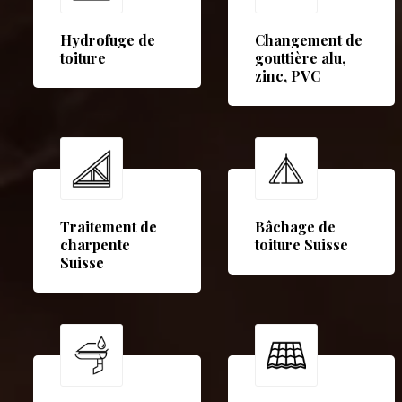
Hydrofuge de
Changement de
toiture
gouttière alu,
zinc, PVC
Traitement de
Bâchage de
charpente
toiture Suisse
Suisse