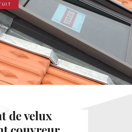
TUIT
 de velux
nt couvreur