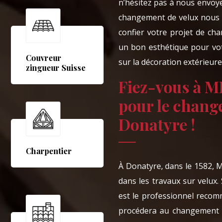
n’hésitez pas à nous envoy
changement de velux nous a
confier votre projet de c
un bon esthétique pour votr
Couvreur
sur la décoration extérieur
zingueur Suisse
Fiez-vous à M
pour le chang
Donatyre !
Charpentier
À Donatyre, dans le 1582, 
dans les travaux sur velux.
est le professionnel recom
procédera au changement d