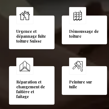
Urgence et
Démoussage de
dépannage fuite
toiture
toiture Suisse
Réparation et
Peinture sur
changement de
tuile
faîtière et
faîtage