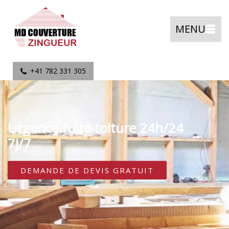
MENU
+41 782 331 305
Urgence fuite toiture 24h/24
7j/7
DEMANDE DE DEVIS GRATUIT