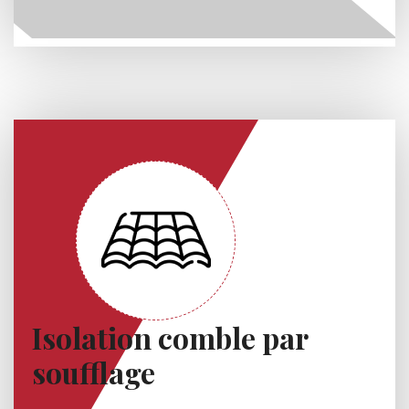
Isolation comble par
soufflage