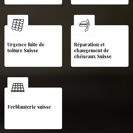
Urgence fuite de
Réparation et
toiture Suisse
changement de
chéneaux Suisse
Ferblanterie suisse