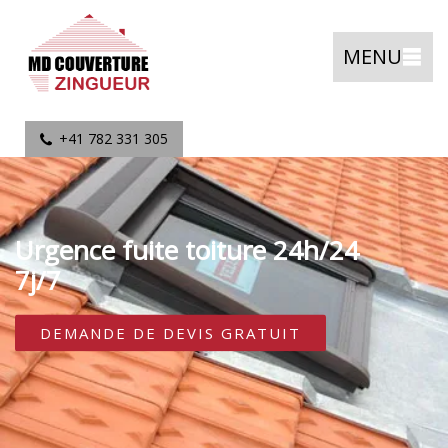
MENU
+41 782 331 305
Urgence fuite toiture 24h/24
7j/7
DEMANDE DE DEVIS GRATUIT