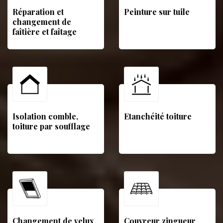
Réparation et
Peinture sur tuile
changement de
faîtière et faîtage
Isolation comble,
Etanchéité toiture
toiture par soufflage
Changement de velux
Couvreur zingueur