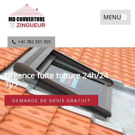
MENU
+41 782 331 305
Urgence fuite toiture 24h/24
7j/7
DEMANDE DE DEVIS GRATUIT