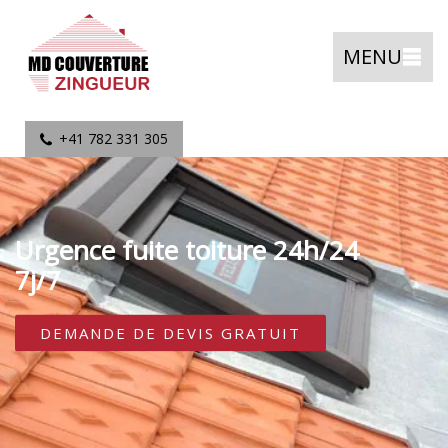
MENU
+41 782 331 305
Urgence fuite toiture 24h/24
7j/7
DEMANDE DE DEVIS GRATUIT