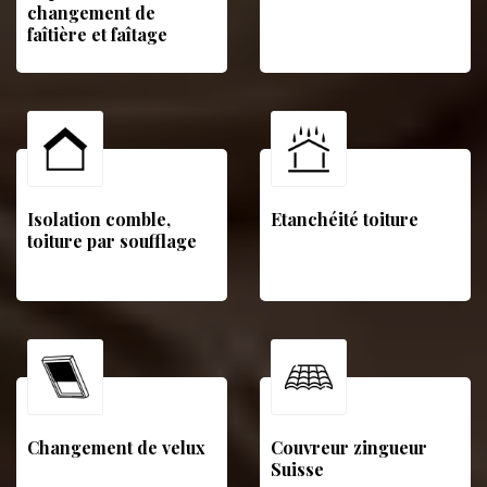
changement de
faîtière et faîtage
Isolation comble,
Etanchéité toiture
toiture par soufflage
Changement de velux
Couvreur zingueur
Suisse