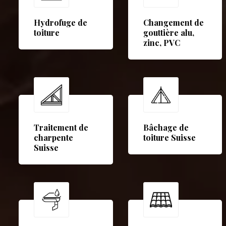
Hydrofuge de
Changement de
toiture
gouttière alu,
zinc, PVC
Traitement de
Bâchage de
charpente
toiture Suisse
Suisse