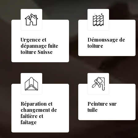
Urgence et
Démoussage de
dépannage fuite
toiture
toiture Suisse
Réparation et
Peinture sur
changement de
tuile
faîtière et
faîtage