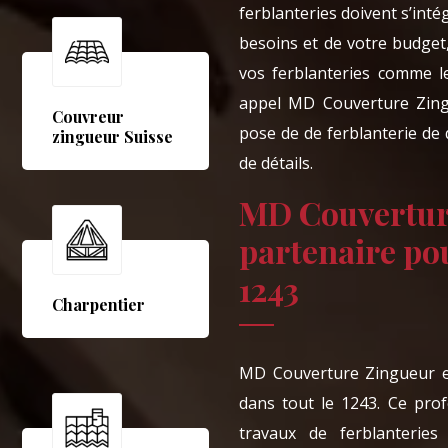
ferblanteries doivent s’inté
besoins et de votre budget
vos ferblanteries comme le 
appel MD Couverture Zingu
Couvreur
pose de de ferblanterie de 
zingueur Suisse
de détails.
MD Couverture
partenaire pou
1243
Charpentier
MD Couverture Zingueur es
dans tout le 1243. Ce pro
travaux de ferblanteries