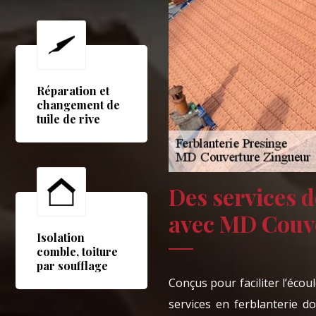
Réparation et
changement de
tuile de rive
Des services d
avec MD Couve
Isolation
comble, toiture
par soufflage
Conçus pour faciliter l’éco
services en ferblanterie d