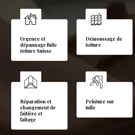
Urgence et
Démoussage de
dépannage fuite
toiture
toiture Suisse
Réparation et
Peinture sur
changement de
tuile
faîtière et
faîtage