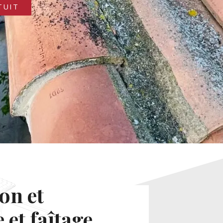
TUIT
on et
 et faîtage