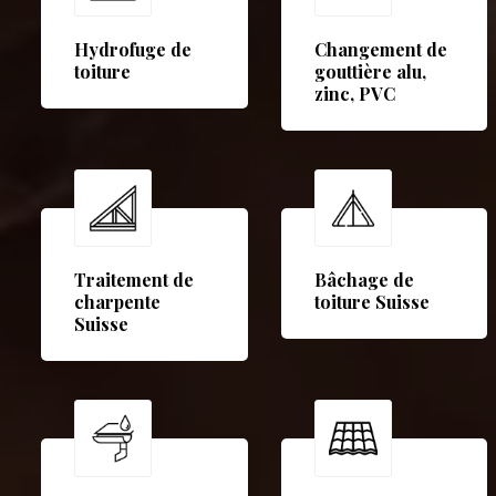
Hydrofuge de
Changement de
toiture
gouttière alu,
zinc, PVC
Traitement de
Bâchage de
charpente
toiture Suisse
Suisse