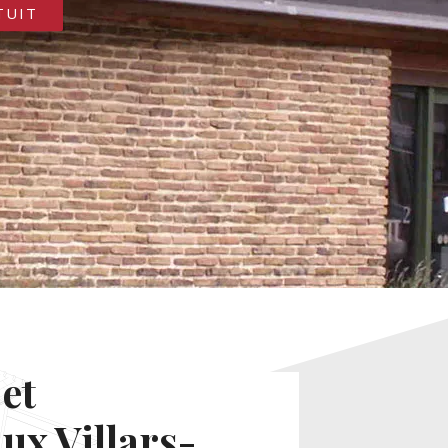
TUIT
et
ux Villars-