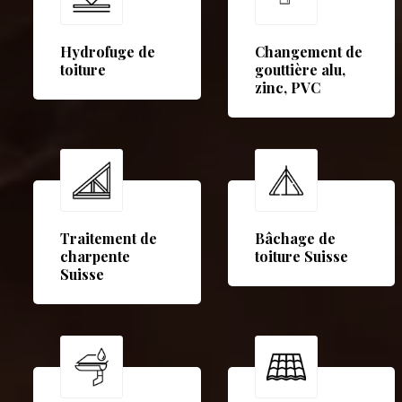
Hydrofuge de
Changement de
toiture
gouttière alu,
zinc, PVC
Traitement de
Bâchage de
charpente
toiture Suisse
Suisse