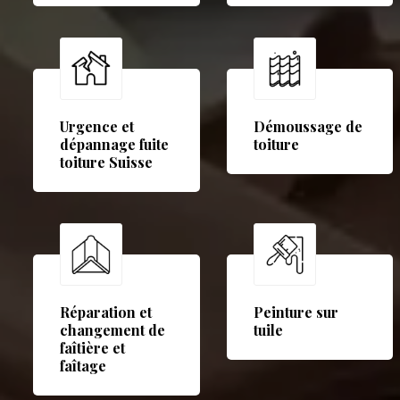
Urgence et
Démoussage de
dépannage fuite
toiture
toiture Suisse
Réparation et
Peinture sur
changement de
tuile
faîtière et
faîtage