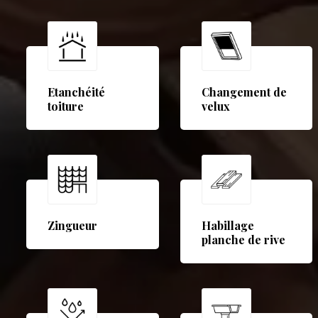
Etanchéité
Changement de
toiture
velux
Zingueur
Habillage
planche de rive