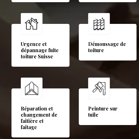
Urgence et
Démoussage de
dépannage fuite
toiture
toiture Suisse
Réparation et
Peinture sur
changement de
tuile
faîtière et
faîtage