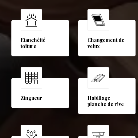
Etanchéité
Changement de
toiture
velux
Zingueur
Habillage
planche de rive