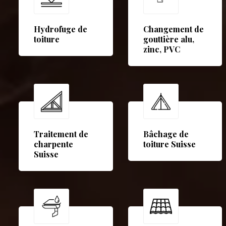
Hydrofuge de
Changement de
toiture
gouttière alu,
zinc, PVC
Traitement de
Bâchage de
charpente
toiture Suisse
Suisse