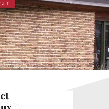
TUIT
et
aux