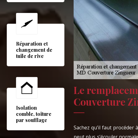
Réparation et
changement de
tuile de rive
Le remplacem
Couverture Z
Isolation
comble, toiture
par soufflage
Sachez qu’il faut procéder
peut plus s’écouler normale