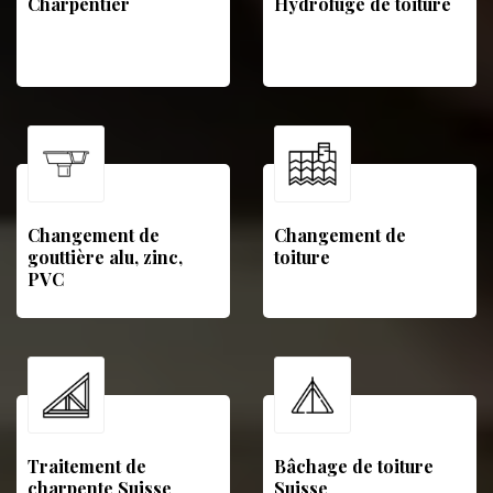
Charpentier
Hydrofuge de toiture
Changement de
Changement de
gouttière alu, zinc,
toiture
PVC
Traitement de
Bâchage de toiture
charpente Suisse
Suisse