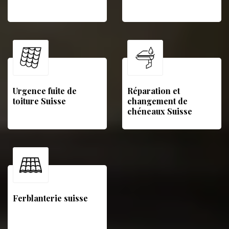
Urgence fuite de
Réparation et
toiture Suisse
changement de
chéneaux Suisse
Ferblanterie suisse