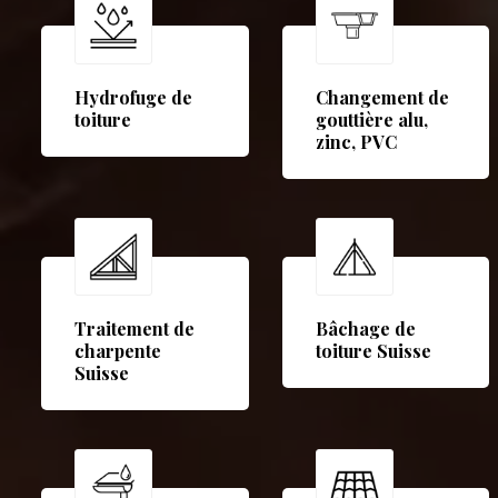
Hydrofuge de
Changement de
toiture
gouttière alu,
zinc, PVC
Traitement de
Bâchage de
charpente
toiture Suisse
Suisse