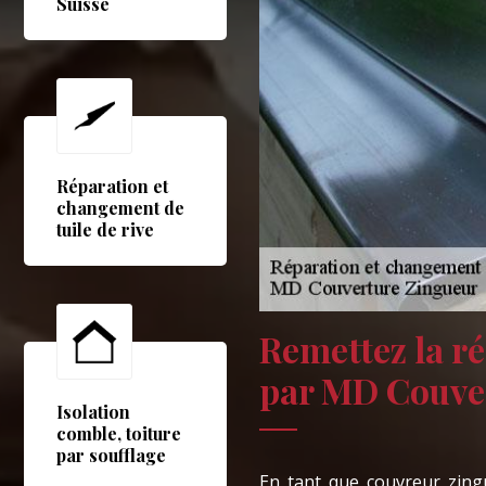
Suisse
Réparation et
changement de
tuile de rive
Remettez la r
par MD Couve
Isolation
comble, toiture
par soufflage
En tant que couvreur zing