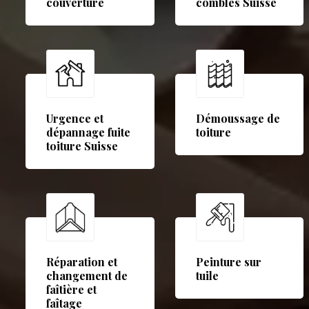
couverture
combles Suisse
Urgence et
Démoussage de
dépannage fuite
toiture
toiture Suisse
Réparation et
Peinture sur
changement de
tuile
faîtière et
faîtage