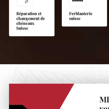
Réparation et
Ferblanterie
changement de
suisse
chéneaux
Suisse
MD
vo