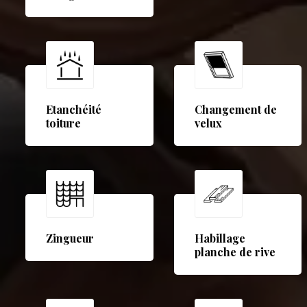
Etanchéité
Changement de
toiture
velux
Zingueur
Habillage
planche de rive