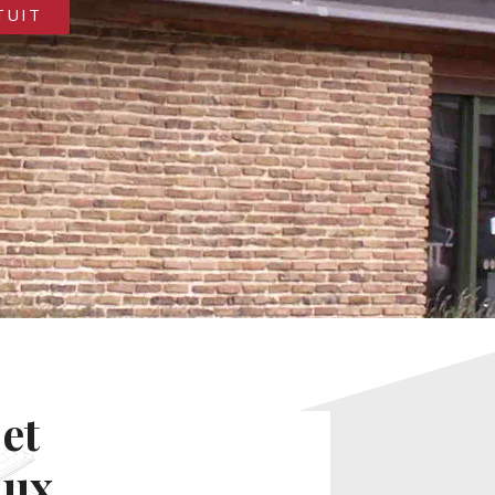
TUIT
et
aux