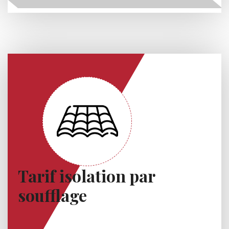
Tarif isolation par
soufflage