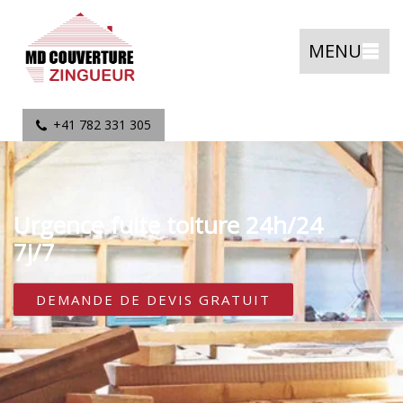
MENU
+41 782 331 305
Urgence fuite toiture 24h/24
7j/7
DEMANDE DE DEVIS GRATUIT