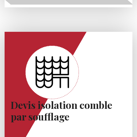
Devis isolation comble
par soufflage