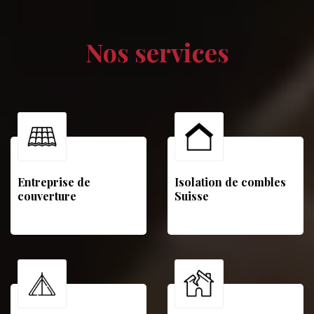
Nos services
Entreprise de
Isolation de combles
couverture
Suisse