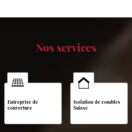
Nos services
Entreprise de
Isolation de combles
couverture
Suisse