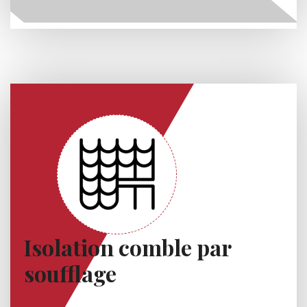
Isolation comble par
soufflage