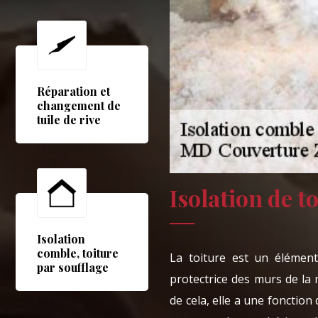
Réparation et
changement de
tuile de rive
Isolation de t
Isolation
comble, toiture
La toiture est un élément
par soufflage
protectrice des murs de la 
de cela, elle a une fonction