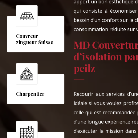
apport un bon esthétique da
qui consiste à économiser 
besoin d’un confort sur la 
consommation réduite sur vot
Couvreur
MD Couverture
zingueur Suisse
d’isolation pa
peilz
Recourir aux services d’un
Charpentier
idéale si vous voulez profi
celle qui est recommandée p
d’une longue expérience réu
d’exécuter la mission dans