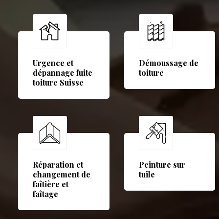
Urgence et
Démoussage de
dépannage fuite
toiture
toiture Suisse
Réparation et
Peinture sur
changement de
tuile
faîtière et
faîtage