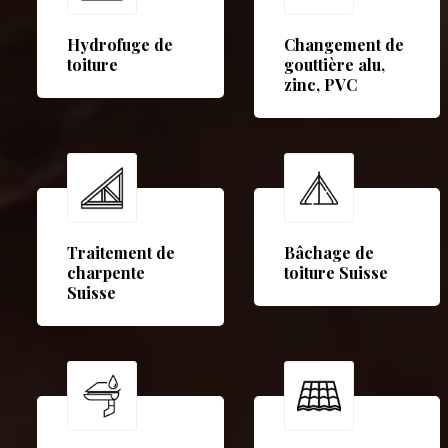
Hydrofuge de
Changement de
toiture
gouttière alu,
zinc, PVC
Traitement de
Bâchage de
charpente
toiture Suisse
Suisse