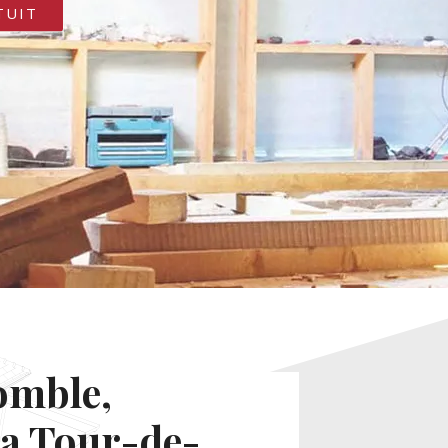
TUIT
omble,
La Tour-de-