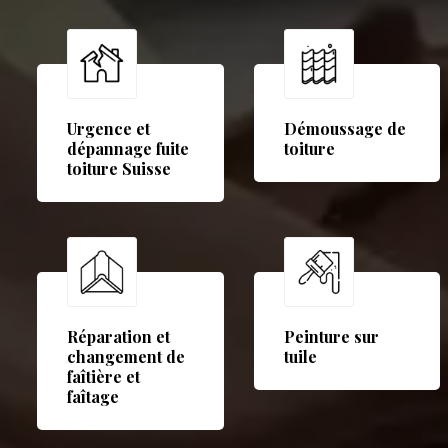
Urgence et
Démoussage de
dépannage fuite
toiture
toiture Suisse
Réparation et
Peinture sur
changement de
tuile
faîtière et
faîtage