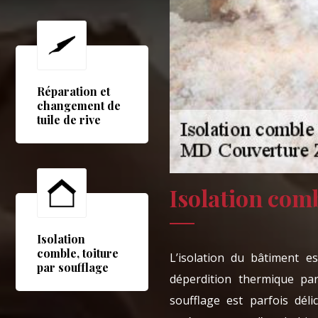
Réparation et
changement de
tuile de rive
Isolation comb
Isolation
comble, toiture
L’isolation du bâtiment e
par soufflage
déperdition thermique par
soufflage est parfois déli