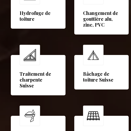
Hydrofuge de
Changement de
toiture
gouttière alu,
zinc, PVC
Traitement de
Bâchage de
charpente
toiture Suisse
Suisse