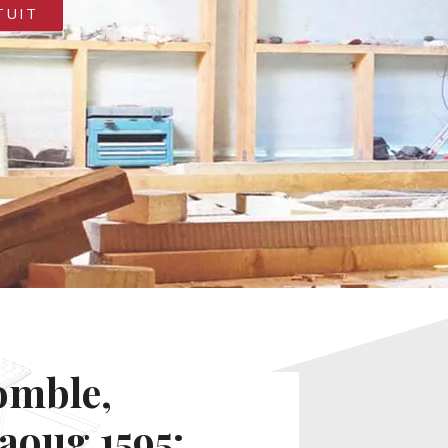
TUIT
omble,
Faoug 1595: