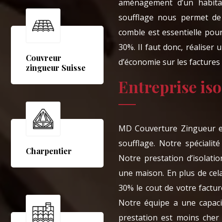
aménagement d’un habitat
soufflage nous permet de 
comble est essentielle pou
30%. Il faut donc, réaliser
Couvreur
d’économie sur les factures d
zingueur Suisse
Entreprise iso
MD Couverture Zingueur est
soufflage. Notre spécialit
Charpentier
Notre prestation d’isolati
une maison. En plus de cela
30% le cout de votre fact
Notre équipe a une capaci
prestation est moins cher 