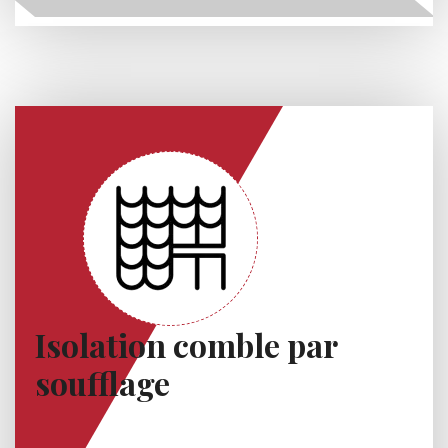
Isolation comble par
soufflage