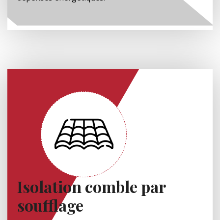
Isolation comble par
soufflage