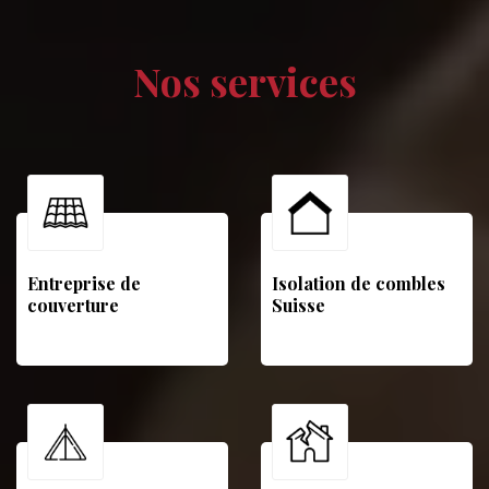
Nos services
Entreprise de
Isolation de combles
couverture
Suisse