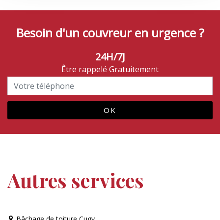
Besoin d'un couvreur en urgence ?
24H/7J
Être rappelé Gratuitement
Autres services
Bâchage de toiture Cugy