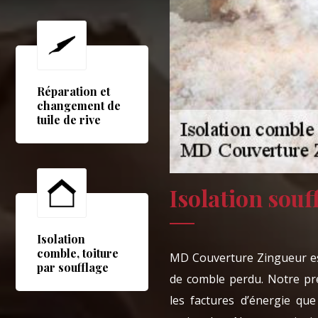
Réparation et
changement de
tuile de rive
Isolation souf
Isolation
comble, toiture
MD Couverture Zingueur est
par soufflage
de comble perdu. Notre pre
les factures d’énergie que