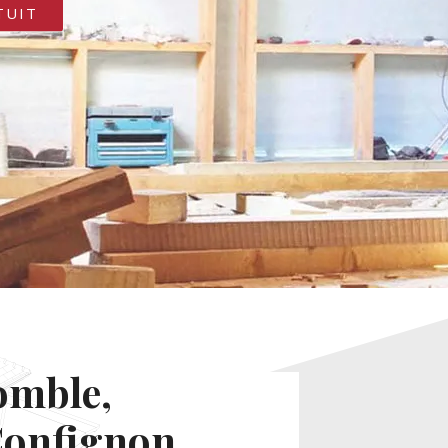
TUIT
omble,
 Confignon