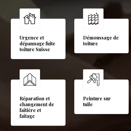
Urgence et
Démoussage de
dépannage fuite
toiture
toiture Suisse
Réparation et
Peinture sur
changement de
tuile
faîtière et
faîtage