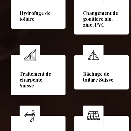
Hydrofuge de
Changement de
toiture
gouttière alu,
zinc, PVC
Traitement de
Bâchage de
charpente
toiture Suisse
Suisse