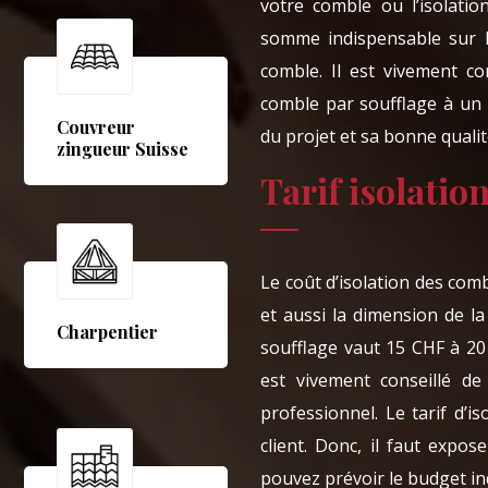
votre comble ou l’isolati
somme indispensable sur l’
comble. Il est vivement con
comble par soufflage à un
Couvreur
du projet et sa bonne qualité
zingueur Suisse
Tarif isolatio
Le coût d’isolation des comb
et aussi la dimension de l
Charpentier
soufflage vaut 15 CHF à 20
est vivement conseillé d
professionnel. Le tarif d’
client. Donc, il faut expo
pouvez prévoir le budget in