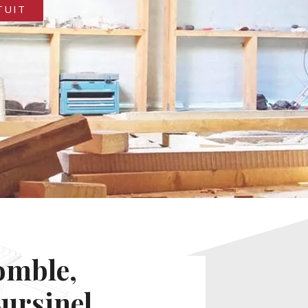
TUIT
omble,
Bursinel