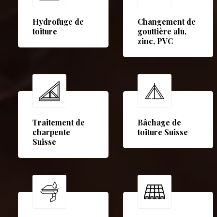
Hydrofuge de
Changement de
toiture
gouttière alu,
zinc, PVC
Traitement de
Bâchage de
charpente
toiture Suisse
Suisse