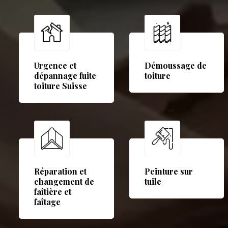
Urgence et
Démoussage de
dépannage fuite
toiture
toiture Suisse
Réparation et
Peinture sur
changement de
tuile
faîtière et
faîtage