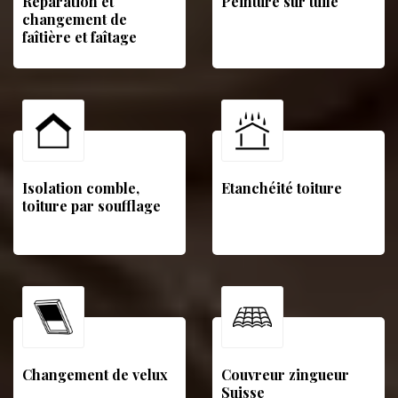
Réparation et
Peinture sur tuile
changement de
faîtière et faîtage
Isolation comble,
Etanchéité toiture
toiture par soufflage
Changement de velux
Couvreur zingueur
Suisse