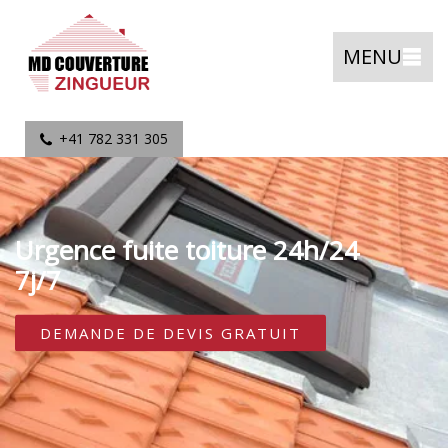
MENU
+41 782 331 305
Urgence fuite toiture 24h/24
7j/7
DEMANDE DE DEVIS GRATUIT