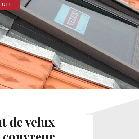
TUIT
 de velux
nt couvreur