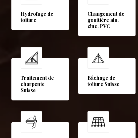
Hydrofuge de
Changement de
toiture
gouttière alu,
zinc, PVC
Traitement de
Bâchage de
charpente
toiture Suisse
Suisse