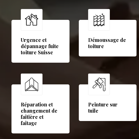
Urgence et
Démoussage de
dépannage fuite
toiture
toiture Suisse
Réparation et
Peinture sur
changement de
tuile
faîtière et
faîtage