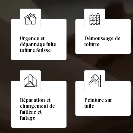
Urgence et
Démoussage de
dépannage fuite
toiture
toiture Suisse
Réparation et
Peinture sur
changement de
tuile
faîtière et
faîtage