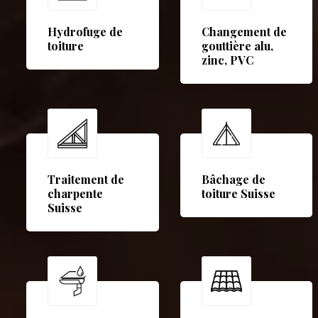
Hydrofuge de
Changement de
toiture
gouttière alu,
zinc, PVC
Traitement de
Bâchage de
charpente
toiture Suisse
Suisse