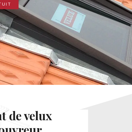
TUIT
 de velux
couvreur