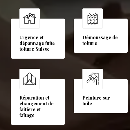
Urgence et
Démoussage de
dépannage fuite
toiture
toiture Suisse
Réparation et
Peinture sur
changement de
tuile
faîtière et
faîtage