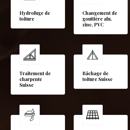
Hydrofuge de
Changement de
toiture
gouttière alu,
zinc, PVC
Traitement de
Bâchage de
charpente
toiture Suisse
Suisse