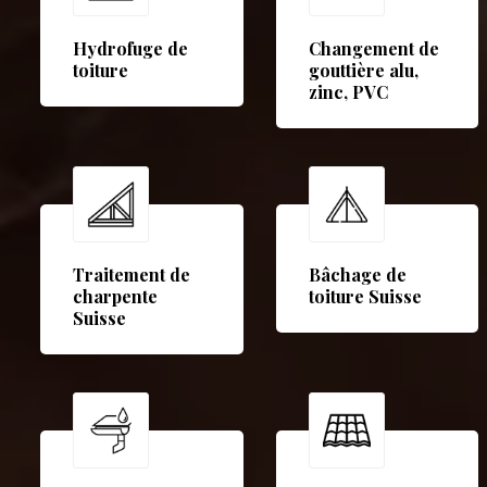
Hydrofuge de
Changement de
toiture
gouttière alu,
zinc, PVC
Traitement de
Bâchage de
charpente
toiture Suisse
Suisse