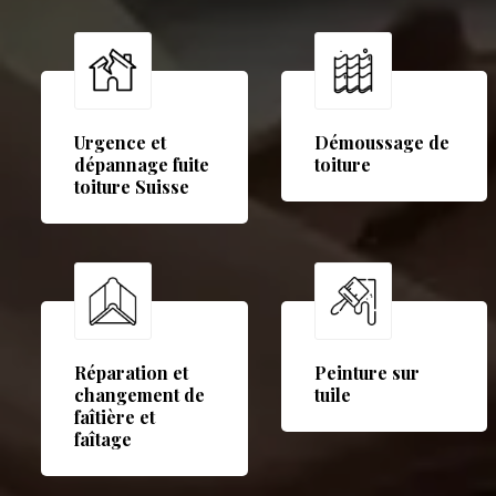
Urgence et
Démoussage de
dépannage fuite
toiture
toiture Suisse
Réparation et
Peinture sur
changement de
tuile
faîtière et
faîtage