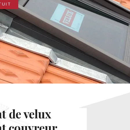
TUIT
 de velux
nt couvreur