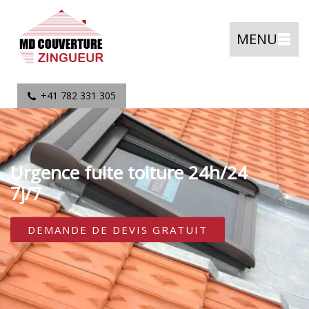
MENU
+41 782 331 305
Urgence fuite toiture 24h/24
7j/7
DEMANDE DE DEVIS GRATUIT