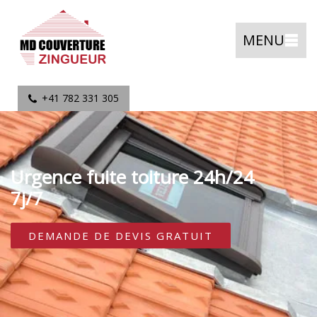
MENU
+41 782 331 305
Urgence fuite toiture 24h/24
7j/7
DEMANDE DE DEVIS GRATUIT