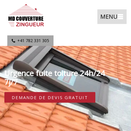
MENU
+41 782 331 305
Urgence fuite toiture 24h/24
7j/7
DEMANDE DE DEVIS GRATUIT